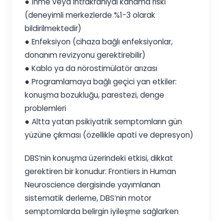
● İnme veya intrakraniyal kanama riski
(deneyimli merkezlerde %1-3 olarak
bildirilmektedir)
● Enfeksiyon (cihaza bağlı enfeksiyonlar,
donanım revizyonu gerektirebilir)
● Kablo ya da nörostimülatör arızası
● Programlamaya bağlı geçici yan etkiler:
konuşma bozukluğu, parestezi, denge
problemleri
● Altta yatan psikiyatrik semptomların gün
yüzüne çıkması (özellikle apati ve depresyon)
DBS’nin konuşma üzerindeki etkisi, dikkat
gerektiren bir konudur: Frontiers in Human
Neuroscience dergisinde yayımlanan
sistematik derleme, DBS’nin motor
semptomlarda belirgin iyileşme sağlarken