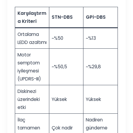
Karşılaştırm
STN-DBS
GPi-DBS
a Kriteri
Ortalama
~%50
~%13
LEDD azaltımı
Motor
semptom
~%50,5
~%29,8
iyileşmesi
(UPDRS-III)
Diskinezi
üzerindeki
Yüksek
Yüksek
etki
İlaç
Nadiren
tamamen
Çok nadir
gündeme