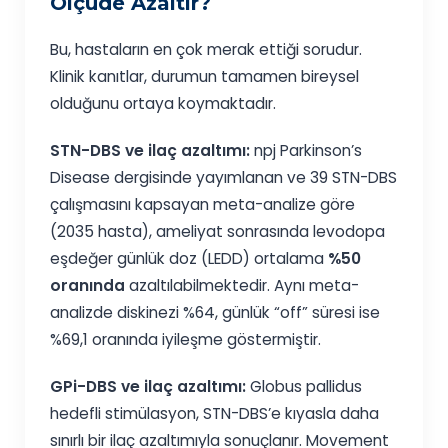
Ölçüde Azaltır?
Bu, hastaların en çok merak ettiği sorudur.
Klinik kanıtlar, durumun tamamen bireysel
olduğunu ortaya koymaktadır.
STN-DBS ve ilaç azaltımı:
npj Parkinson’s
Disease dergisinde yayımlanan ve 39 STN-DBS
çalışmasını kapsayan meta-analize göre
(2035 hasta), ameliyat sonrasında levodopa
eşdeğer günlük doz (LEDD) ortalama
%50
oranında
azaltılabilmektedir. Aynı meta-
analizde diskinezi %64, günlük “off” süresi ise
%69,1 oranında iyileşme göstermiştir.
GPi-DBS ve ilaç azaltımı:
Globus pallidus
hedefli stimülasyon, STN-DBS’e kıyasla daha
sınırlı bir ilaç azaltımıyla sonuçlanır. Movement