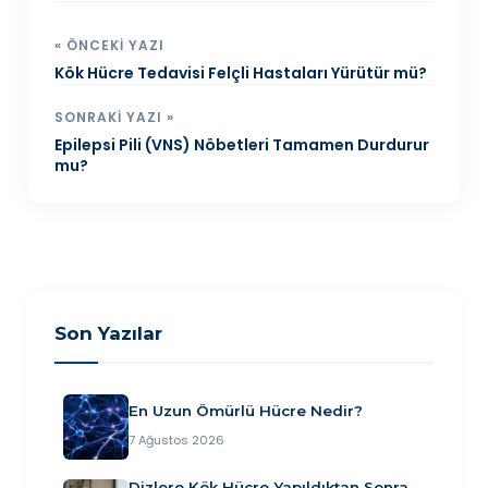
« ÖNCEKI YAZI
Kök Hücre Tedavisi Felçli Hastaları Yürütür mü?
SONRAKI YAZI »
Epilepsi Pili (VNS) Nöbetleri Tamamen Durdurur
mu?
Son Yazılar
En Uzun Ömürlü Hücre Nedir?
7 Ağustos 2026
Dizlere Kök Hücre Yapıldıktan Sonra