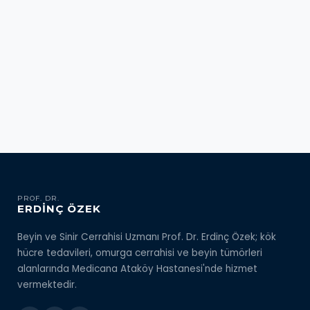
PROF. DR.
ERDİNÇ ÖZEK
Beyin ve Sinir Cerrahisi Uzmanı Prof. Dr. Erdinç Özek; kök
hücre tedavileri, omurga cerrahisi ve beyin tümörleri
alanlarında Medicana Ataköy Hastanesi'nde hizmet
vermektedir.