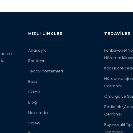
HIZLI LINKLER
TEDAVILER
Anasayfa
Fonksiyonel Nör
k hücre
Nöromodülas
nda
Randevu
Kök Hücre Teda
Tedavi Yöntemleri
Nöroonkoloji v
Basın
Cerrahisi
Galeri
Omurga ve Spi
Blog
Pediatrik (Çocu
Hakkımda
Cerrahisi
Video
Rejeneratif Tıp
Tedavileri