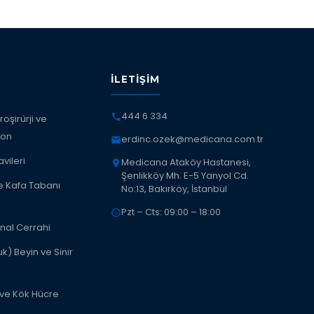
İLETIŞIM
444 6 334
oşirürji ve
yon
erdinc.ozek@medicana.com.tr
vileri
Medicana Ataköy Hastanesi,
Şenlikköy Mh. E-5 Yanyol Cd.
e Kafa Tabanı
No:13, Bakırköy, İstanbul
Pzt – Cts: 09:00 – 18:00
nal Cerrahi
k) Beyin ve Sinir
 ve Kök Hücre