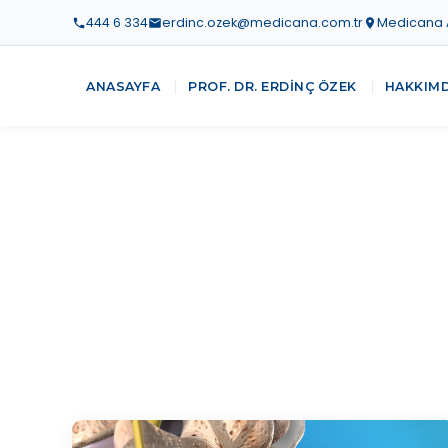
444 6 334
erdinc.ozek@medicana.com.tr
Medicana At
ANASAYFA
PROF. DR. ERDINÇ ÖZEK
HAKKIM