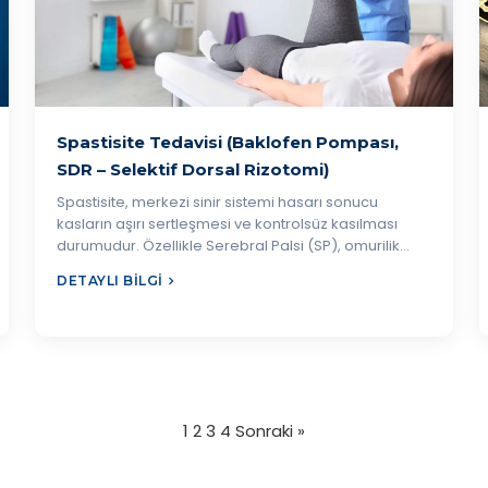
Spastisite Tedavisi (Baklofen Pompası,
SDR – Selektif Dorsal Rizotomi)
Spastisite, merkezi sinir sistemi hasarı sonucu
kasların aşırı sertleşmesi ve kontrolsüz kasılması
durumudur. Özellikle Serebral Palsi (SP), omurilik…
DETAYLI BILGI
1
2
3
4
Sonraki »