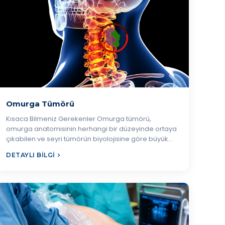
Omurga Tümörü
Kısaca Bilmeniz Gerekenler Omurga tümörü,
omurga anatomisinin herhangi bir düzeyinde ortaya
çıkabilen ve seyri tümörün biyolojisine göre büyük…
DETAYLI BILGI