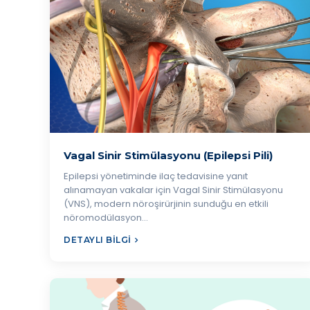
Vagal Sinir Stimülasyonu (Epilepsi Pili)
Epilepsi yönetiminde ilaç tedavisine yanıt
alınamayan vakalar için Vagal Sinir Stimülasyonu
(VNS), modern nöroşirürjinin sunduğu en etkili
nöromodülasyon…
DETAYLI BILGI