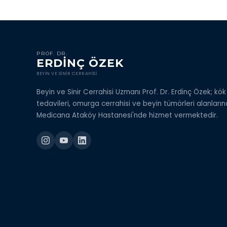
PROF. DR.
ERDİNÇ ÖZEK
BEYIN VE SINIR CERRAHISI
Beyin ve Sinir Cerrahisi Uzmanı Prof. Dr. Erdinç Özek; kö
tedavileri, omurga cerrahisi ve beyin tümörleri alanları
Medicana Ataköy Hastanesi'nde hizmet vermektedir.