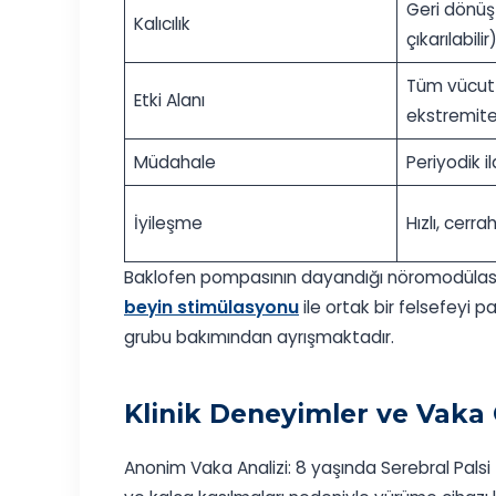
Geri dönüş
Kalıcılık
çıkarılabilir
Tüm vücut 
Etki Alanı
ekstremit
Müdahale
Periyodik i
İyileşme
Hızlı, cerra
Baklofen pompasının dayandığı nöromodülasyo
beyin stimülasyonu
ile ortak bir felsefeyi 
grubu bakımından ayrışmaktadır.
Klinik Deneyimler ve Vaka
Anonim Vaka Analizi: 8 yaşında Serebral Pals