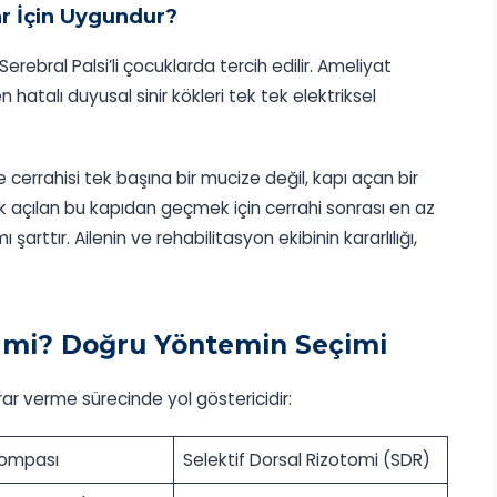
ar İçin Uygundur?
Serebral Palsi’li çocuklarda tercih edilir. Ameliyat
n hatalı duyusal sinir kökleri tek tek elektriksel
e cerrahisi tek başına bir mucize değil, kapı açan bir
ak açılan bu kapıdan geçmek için cerrahi sonrası en az
arttır. Ailenin ve rehabilitasyon ekibinin kararlılığı,
 mi? Doğru Yöntemin Seçimi
rar verme sürecinde yol göstericidir:
Pompası
Selektif Dorsal Rizotomi (SDR)