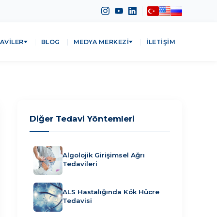
AVILER
BLOG
MEDYA MERKEZI
İLETIŞIM
Diğer Tedavi Yöntemleri
Algolojik Girişimsel Ağrı
Tedavileri
ALS Hastalığında Kök Hücre
Tedavisi