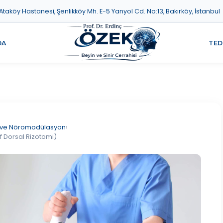
aköy Hastanesi, Şenlikköy Mh. E-5 Yanyol Cd. No:13, Bakırköy, İstanbul
DA
TED
ji ve Nöromodülasyon
›
f Dorsal Rizotomi)