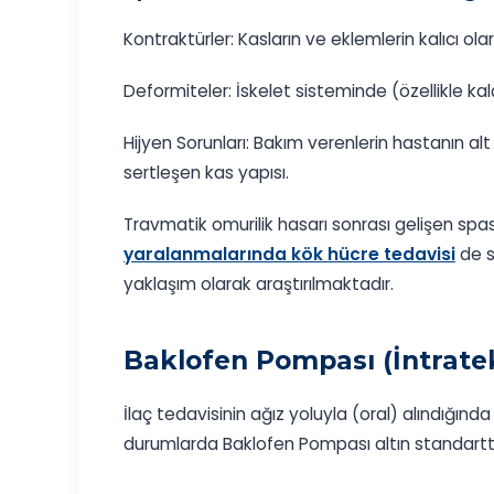
Kontraktürler: Kasların ve eklemlerin kalıcı ola
Deformiteler: İskelet sisteminde (özellikle kal
Hijyen Sorunları: Bakım verenlerin hastanın a
sertleşen kas yapısı.
Travmatik omurilik hasarı sonrası gelişen spas
yaralanmalarında kök hücre tedavisi
de s
yaklaşım olarak araştırılmaktadır.
Baklofen Pompası (İntratek
İlaç tedavisinin ağız yoluyla (oral) alındığınd
durumlarda Baklofen Pompası altın standarttı