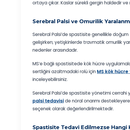
ortaya çıkar. Kaslar sürekli gergin haldedir v
Serebral Palsi ve Omurilik Yaralanma
Serebral Palsi’de spastisite genellikle doğum
gelişirken; yetişkinlerde travmatik omurilik y
nedenler arasındadır.
MS’e bağlı spastisitede kök hücre uygulamalar
sertliğini azaltmadaki rolü için
MS kök hücre 
inceleyebilirsiniz.
Serebral Palsi’de spastisite yönetimi cerrahi
palsi tedavisi
de nöral onarımı destekleyere
seçenek olarak değerlendirilmektedir.
Spastisite Tedavi Edilmezse Hangi