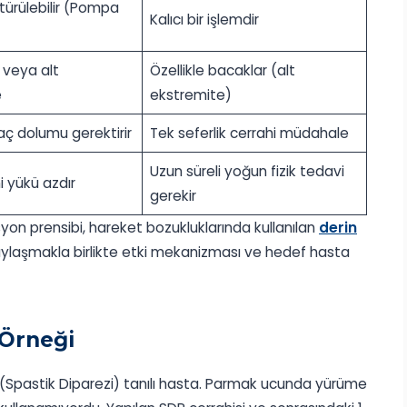
türülebilir (Pompa
Kalıcı bir işlemdir
)
veya alt
Özellikle bacaklar (alt
e
ekstremite)
laç dolumu gerektirir
Tek seferlik cerrahi müdahale
Uzun süreli yoğun fizik tedavi
hi yükü azdır
gerekir
n prensibi, hareket bozukluklarında kullanılan
derin
paylaşmakla birlikte etki mekanizması ve hedef hasta
 Örneği
i (Spastik Diparezi) tanılı hasta. Parmak ucunda yürüme