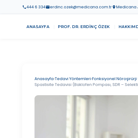
444 6 334
erdinc.ozek@medicana.com.tr
Medicana At
ANASAYFA
PROF. DR. ERDINÇ ÖZEK
HAKKIM
Anasayfa
›
Tedavi Yöntemleri
›
Fonksiyonel Nöroşirür
Spastisite Tedavisi (Baklofen Pompası, SDR – Selekti