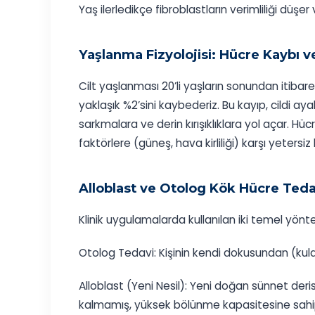
Yaş ilerledikçe fibroblastların verimliliği düşe
Yaşlanma Fizyolojisi: Hücre Kaybı
Cilt yaşlanması 20’li yaşların sonundan itibaren
yaklaşık %2’sini kaybederiz. Bu kayıp, cildi ay
sarkmalara ve derin kırışıklıklara yol açar. Hüc
faktörlere (güneş, hava kirliliği) karşı yetersiz k
Alloblast ve Otolog Kök Hücre Tedav
Klinik uygulamalarda kullanılan iki temel yö
Otolog Tedavi: Kişinin kendi dokusundan (kula
Alloblast (Yeni Nesil): Yeni doğan sünnet der
kalmamış, yüksek bölünme kapasitesine sahip f