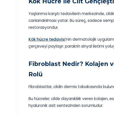
Kök Hücre ile Cilt Gençle
Yaşlanma karşıtı tedavilerin merkezinde, cild
canlandırılması yatar. Bu süreç, sadece sempt
restorasyondur.
Kök hücre tedavisi
‘nin dermatolojik uygulamal
çerçeveyi paylaşır: parakrin sinyal iletimi y
Fibroblast Nedir? Kolajen v
Rolü
Fibroblastlar, cildin dermis tabakasında bulun
Bu hücreler; cilde dayanıklılık veren kolajen,
hyaluronik asit sentezinden sorumludur.