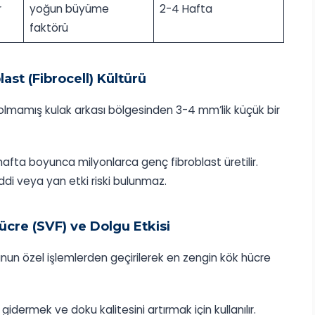
r
yoğun büyüme
2-4 Hafta
faktörü
ast (Fibrocell) Kültürü
amış kulak arkası bölgesinden 3-4 mm’lik küçük bir
afta boyunca milyonlarca genç fibroblast üretilir.
reddi veya yan etki riski bulunmaz.
cre (SVF) ve Dolgu Etkisi
nun özel işlemlerden geçirilerek en zengin kök hücre
idermek ve doku kalitesini artırmak için kullanılır.