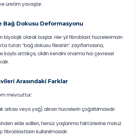
r ve üretim yavaşlar.
 ve Bağ Dokusu Deformasyonu
 biyolojik olarak başlar. Her yıl fibroblast hücrelerimizin
akta tutan “bağ dokusu filesinin” zayıflamasına,
re kaybı arttıkça, cildin kendini onarma hızı çevresel
alır.
ileri Arasındaki Farklar
ntem mevcuttur:
k arkası veya yağ) alınan hücrelerin çoğaltılmasıdır.
isinden elde edilen, henüz yaşlanma faktörlerine maruz
ibroblastların kullanılmasıdır.