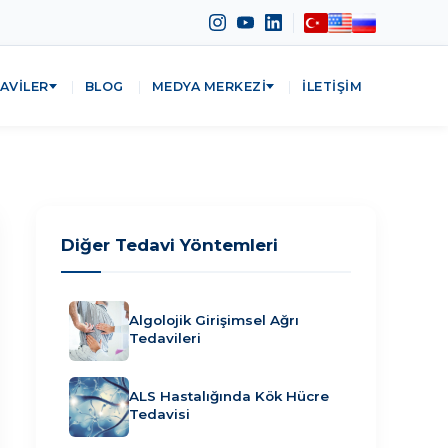
AVILER
BLOG
MEDYA MERKEZI
İLETIŞIM
Diğer Tedavi Yöntemleri
Algolojik Girişimsel Ağrı
Tedavileri
ALS Hastalığında Kök Hücre
Tedavisi