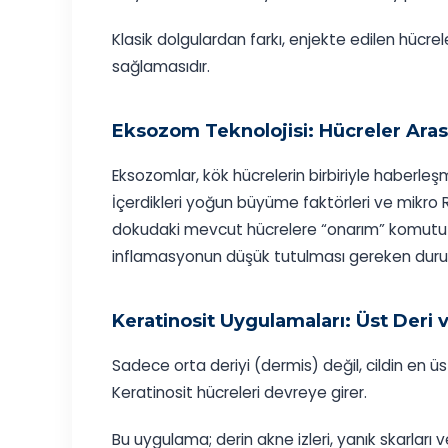
Klasik dolgulardan farkı, enjekte edilen hücrel
sağlamasıdır.
Eksozom Teknolojisi: Hücreler Arası 
Eksozomlar, kök hücrelerin birbiriyle haberleşm
İçerdikleri yoğun büyüme faktörleri ve mikro
dokudaki mevcut hücrelere “onarım” komutu gö
inflamasyonun düşük tutulması gereken duruml
Keratinosit Uygulamaları: Üst Deri 
Sadece orta deriyi (dermis) değil, cildin en 
Keratinosit hücreleri devreye girer.
Bu uygulama; derin akne izleri, yanık skarlar