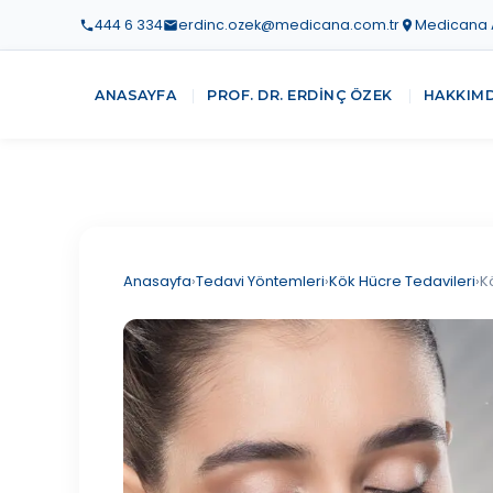
444 6 334
erdinc.ozek@medicana.com.tr
Medicana At
ANASAYFA
PROF. DR. ERDINÇ ÖZEK
HAKKIM
Anasayfa
›
Tedavi Yöntemleri
›
Kök Hücre Tedavileri
›
K