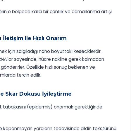
erin o bölgede kalıcı bir canlılık ve damarlanma artışı
İletişim ile Hızlı Onarım
ek için salgıladığı nano boyuttaki keseciklerdir.
 RNA’lar sayesinde, hücre nakline gerek kalmadan
nderirler. Özellikle hızlı sonuç beklenen ve
arda tercih edilir.
ve Skar Dokusu İyileştirme
üst tabakasını (epidermis) onarmak gerektiğinde
ı ve kapanmayan yaraların tedavisinde cildin tekstürünü