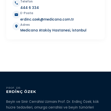
Telefon
444 6 334
E-Posta
erdinc.ozek@medicana.com.tr
Adres
Medicana Ataköy Hastanesi, İstanbul
PROF. DR.
ERDİNÇ ÖZEK
Beyin ve Sinir Cerrahisi Uzmanı Prof. Dr. Erdinç Özek; kök
hücre tedavileri, omurga cerrahisi ve beyin tümörleri