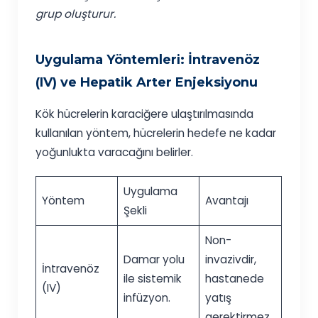
grup oluşturur.
Uygulama Yöntemleri: İntravenöz
(IV) ve Hepatik Arter Enjeksiyonu
Kök hücrelerin karaciğere ulaştırılmasında
kullanılan yöntem, hücrelerin hedefe ne kadar
yoğunlukta varacağını belirler.
Uygulama
Yöntem
Avantajı
Şekli
Non-
Damar yolu
invazivdir,
İntravenöz
ile sistemik
hastanede
(IV)
infüzyon.
yatış
gerektirmez.