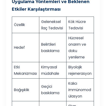
Uygulama Yöntemleri ve Beklenen
Etkiler Karşılaştırması
Geleneksel
Kök Hücre
Özellik
İlaç Tedavisi
Tedavisi
Hücresel
Belirtileri
onarım ve
Hedef
baskılama
doku
yenileme
Etki
Kimyasal
Biyolojik
Mekanizması
müdahale
rejenerasyon
Kalıcı
Geçici
Bağışıklık
immünomod
baskılama
ülasyon