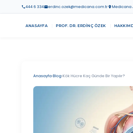
444 6 334
erdinc.ozek@medicana.com.tr
Medicana At
ANASAYFA
PROF. DR. ERDINÇ ÖZEK
HAKKIM
Anasayfa
›
Blog
›
Kök Hücre Kaç Günde Bir Yapılır?