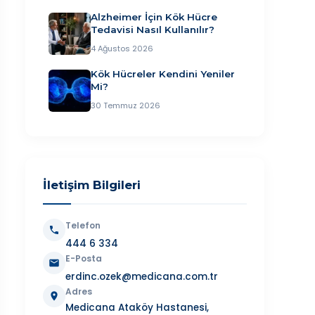
Alzheimer İçin Kök Hücre
Tedavisi Nasıl Kullanılır?
4 Ağustos 2026
Kök Hücreler Kendini Yeniler
Mi?
30 Temmuz 2026
İletişim Bilgileri
Telefon
444 6 334
E-Posta
erdinc.ozek@medicana.com.tr
Adres
Medicana Ataköy Hastanesi,