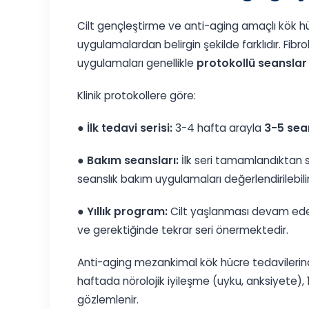
Cilt gençleştirme ve anti-aging amaçlı kök hü
uygulamalardan belirgin şekilde farklıdır. Fi
uygulamaları genellikle
protokollü seanslar
Klinik protokollere göre:
●
İlk tedavi serisi:
3-4 hafta arayla
3-5 sea
●
Bakım seansları:
İlk seri tamamlandıktan s
seanslık bakım uygulamaları değerlendirilebilir
●
Yıllık program:
Cilt yaşlanması devam eden
ve gerektiğinde tekrar seri önermektedir.
Anti-aging mezankimal kök hücre tedavilerinde 
haftada nörolojik iyileşme (uyku, anksiyete), 
gözlemlenir.