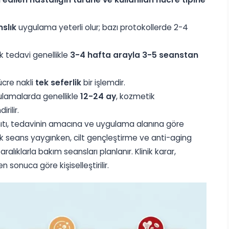
slık
uygulama yeterli olur; bazı protokollerde 2-4
k tedavi genellikle
3-4 hafta arayla 3-5 seanstan
cre nakli
tek seferlik
bir işlemdir.
ulamalarda genellikle
12-24 ay
, kozmetik
rilir.
nıtı, tedavinin amacına ve uygulama alanına göre
tek seans yaygınken, cilt gençleştirme ve anti-aging
alıklarla bakım seansları planlanır. Klinik karar,
sonuca göre kişiselleştirilir.