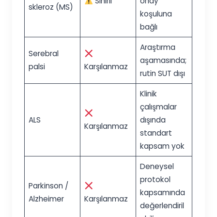
Sınırlı
onay
skleroz (MS)
koşuluna
bağlı
Araştırma
Serebral
aşamasında;
palsi
Karşılanmaz
rutin SUT dışı
Klinik
çalışmalar
ALS
dışında
Karşılanmaz
standart
kapsam yok
Deneysel
protokol
Parkinson /
kapsamında
Alzheimer
Karşılanmaz
değerlendiril