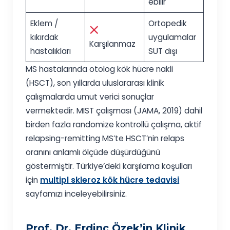
ebilir
Eklem /
Ortopedik
kıkırdak
uygulamalar
Karşılanmaz
hastalıkları
SUT dışı
MS hastalarında otolog kök hücre nakli
(HSCT), son yıllarda uluslararası klinik
çalışmalarda umut verici sonuçlar
vermektedir. MIST çalışması (JAMA, 2019) dahil
birden fazla randomize kontrollü çalışma, aktif
relapsing-remitting MS’te HSCT’nin relaps
oranını anlamlı ölçüde düşürdüğünü
göstermiştir. Türkiye’deki karşılama koşulları
için
multipl skleroz kök hücre tedavisi
sayfamızı inceleyebilirsiniz.
Prof. Dr. Erdinç Özek’in Klinik