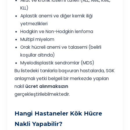
Akut ve kronik lösemi türleri (ALL, AML, KML,
KLL)
Aplastik anemi ve diğer kemik iliği
yetmezlikleri
Hodgkin ve Non-Hodgkin lenfoma
Multipl miyelom
Orak hücreli anemi ve talasemi (belirli
koşullar altında)
Myelodisplastik sendromlar (MDS)
Bu listedeki tanılarla başvuran hastalarda, SGK
anlaşmalı yetki belgeli bir merkezde yapılan
nakil
ücret alınmaksızın
gerçekleştirilebilmektedir.
Hangi Hastaneler Kök Hücre
Nakli Yapabilir?