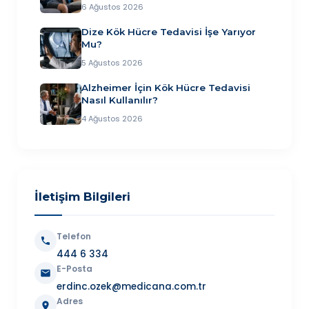
6 Ağustos 2026
Dize Kök Hücre Tedavisi İşe Yarıyor
Mu?
5 Ağustos 2026
Alzheimer İçin Kök Hücre Tedavisi
Nasıl Kullanılır?
4 Ağustos 2026
İletişim Bilgileri
Telefon
444 6 334
E-Posta
erdinc.ozek@medicana.com.tr
Adres