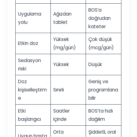
BOS’a
Uygulama
Ağızdan
doğrudan
yolu
tablet
kateter
Yüksek
Çok düşük
Etkin doz
(mg/gün)
(mcg/gün)
Sedasyon
Yüksek
Düşük
riski
Doz
Geniş ve
kişiselleştirm
Sınırlı
programlana
e
bilir
Etki
Saatler
BOS’ta hızlı
başlangıcı
içinde
dağılım
Orta
Şiddetli, oral
Uygun hasta