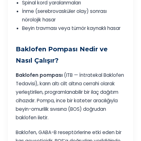
Spinal kord yaralanmaları
İnme (serebrovasküler olay) sonrası
nörolojik hasar
Beyin travması veya tümör kaynaklı hasar
Baklofen Pompası Nedir ve
Nasıl Çalışır?
Baklofen pompası
(ITB — İntratekal Baklofen
Tedavisi), karın altı cilt altına cerrahi olarak
yerleştirilen, programlanabilir bir ilaç dağıtım
cihazıdır. Pompa, ince bir kateter aracılığıyla
beyin-omurilik sıvısına (BOS) doğrudan
baklofen iletir.
Baklofen, GABA-B reseptörlerine etki eden bir
kas gevşeticidir. BOS’a doğrudan verildiğinde,