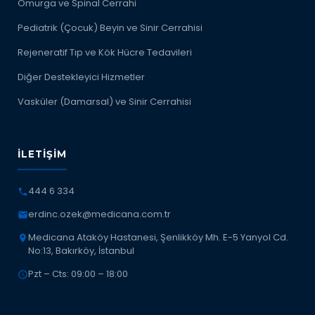
Omurga ve Spinal Cerrahi
Pediatrik (Çocuk) Beyin ve Sinir Cerrahisi
Rejeneratif Tıp ve Kök Hücre Tedavileri
Diğer Destekleyici Hizmetler
Vasküler (Damarsal) ve Sinir Cerrahisi
İLETIŞIM
444 6 334
erdinc.ozek@medicana.com.tr
Medicana Ataköy Hastanesi, Şenlikköy Mh. E-5 Yanyol Cd.
No:13, Bakırköy, İstanbul
Pzt – Cts: 09:00 – 18:00