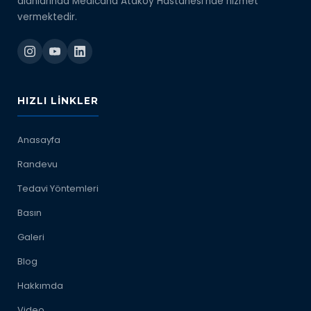
alanlarında Medicana Ataköy Hastanesi'nde hizmet
vermektedir.
HIZLI LINKLER
Anasayfa
Randevu
Tedavi Yöntemleri
Basın
Galeri
Blog
Hakkımda
Video