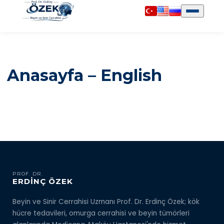
Anasayfa – English
PROF. DR.
ERDİNÇ ÖZEK
Beyin ve Sinir Cerrahisi Uzmanı Prof. Dr. Erdinç Özek; kök
hücre tedavileri, omurga cerrahisi ve beyin tümörleri