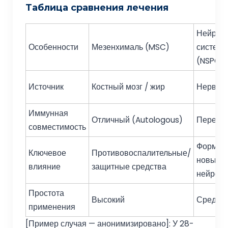
Таблица сравнения лечения
Нейрон
Особенности
Мезенхималь (MSC)
система
(NSPC)
Источник
Костный мозг / жир
Нервная
Иммунная
Отличный (Autologous)
Переме
совместимость
Формир
Ключевое
Противовоспалительные/
новых
влияние
защитные средства
нейрон
Простота
Высокий
Среда
применения
[Пример случая — анонимизировано]: У 28-