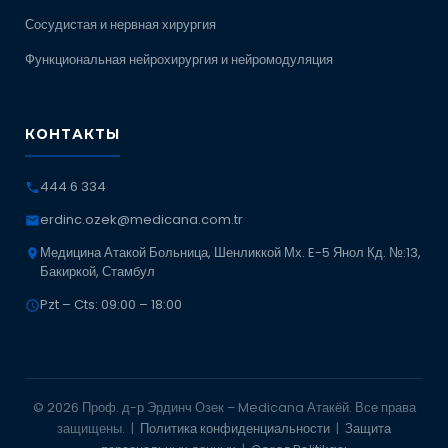
Сосудистая и нервная хирургия
Функциональная нейрохирургия и нейромодуляция
КОНТАКТЫ
444 6 334
erdinc.ozek@medicana.com.tr
Медицина Атакой Больница, Шенликкой Мх. E-5 Янол Кд. №:13,
Бакиркой, Стамбул
Pzt – Cts: 09:00 – 18:00
© 2026 Проф. д-р Эрдинч Озек – Medicana Атакёй. Все права
защищены. |
Политика конфиденциальности
|
Защита