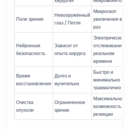
хирургия
нейромониторин
Микроскоп
Невооружённый
Поле зрения
увеличения в 4
глаз / Петля
раз
Электрическое
Нейронная
Зависит от
отслеживание в
безопасность
опыта хирурга
реальном
времени
Быстро и
Время
Долго и
минимально
восстановления
мучительно
травматично
Максимальная
Очистка
Ограниченное
возможность
опухоли
зрение
резекции