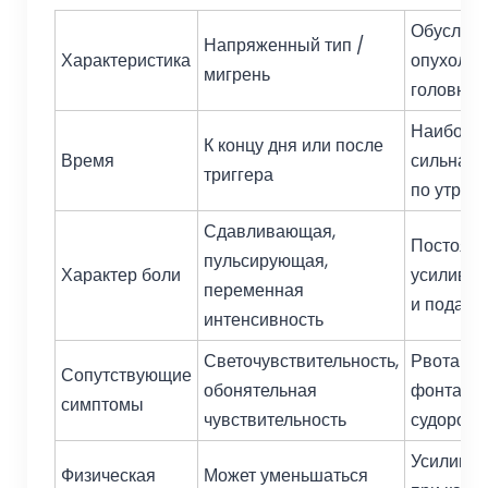
Обуслов
Напряженный тип /
Характеристика
опухоль
мигрень
головног
Наиболе
К концу дня или после
Время
сильная 
триггера
по утрам
Сдавливающая,
Постоянн
пульсирующая,
Характер боли
усилива
переменная
и подав
интенсивность
Светочувствительность,
Рвота
Сопутствующие
обонятельная
фонтаном
симптомы
чувствительность
судороги
Усиливае
Физическая
Может уменьшаться