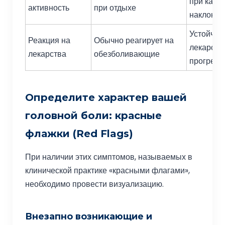
при кашл
активность
при отдыхе
наклонах
Устойчив
Реакция на
Обычно реагирует на
лекарств
лекарства
обезболивающие
прогресс
Определите характер вашей
головной боли: красные
флажки (Red Flags)
При наличии этих симптомов, называемых в
клинической практике «красными флагами»,
необходимо провести визуализацию.
Внезапно возникающие и